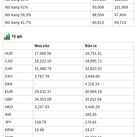
Nữ trang 61%
93,008
101,908
Nữ trang 58,3%
88,504
97,404
Nữ trang 41,7%
60,813
69,713
Tỷ giá
Mua vào
Bán ra
AUD
17,968.56
18,731.41
CAD
18,222.10
18,995.72
CHF
31,486.79
32,823.55
CNY
3,787.79
3,948.60
DKK
-
4,118.33
EUR
29,432.37
30,984.19
GBP
34,353.09
35,811.54
HKD
3,247.93
3,406.20
INR
-
285.45
JPY
159.79
170.81
KRW
15.99
19.27