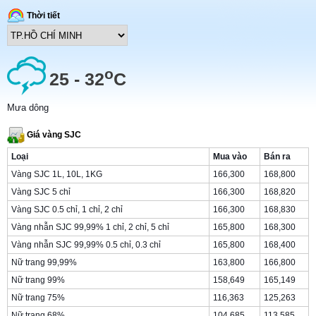
Thời tiết
o
25 - 32
C
Mưa dông
Giá vàng SJC
Loại
Mua vào
Bán ra
Vàng SJC 1L, 10L, 1KG
166,300
168,800
Vàng SJC 5 chỉ
166,300
168,820
Vàng SJC 0.5 chỉ, 1 chỉ, 2 chỉ
166,300
168,830
Vàng nhẫn SJC 99,99% 1 chỉ, 2 chỉ, 5 chỉ
165,800
168,300
Vàng nhẫn SJC 99,99% 0.5 chỉ, 0.3 chỉ
165,800
168,400
Nữ trang 99,99%
163,800
166,800
Nữ trang 99%
158,649
165,149
Nữ trang 75%
116,363
125,263
Nữ trang 68%
104,685
113,585