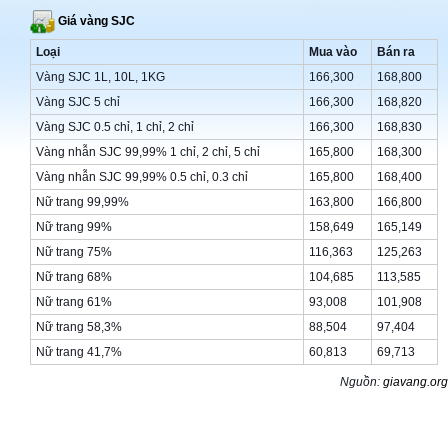
Giá vàng SJC
Loại
Mua vào
Bán ra
Vàng SJC 1L, 10L, 1KG
166,300
168,800
Vàng SJC 5 chỉ
166,300
168,820
Vàng SJC 0.5 chỉ, 1 chỉ, 2 chỉ
166,300
168,830
Vàng nhẫn SJC 99,99% 1 chỉ, 2 chỉ, 5 chỉ
165,800
168,300
Vàng nhẫn SJC 99,99% 0.5 chỉ, 0.3 chỉ
165,800
168,400
Nữ trang 99,99%
163,800
166,800
Nữ trang 99%
158,649
165,149
Nữ trang 75%
116,363
125,263
Nữ trang 68%
104,685
113,585
Nữ trang 61%
93,008
101,908
Nữ trang 58,3%
88,504
97,404
Nữ trang 41,7%
60,813
69,713
Nguồn:
giavang.org